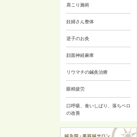
肩こり施術
妊婦さん整体
逆子のお灸
顔面神経麻痺
リウマチの鍼灸治療
眼精疲労
口呼吸、食いしばり、落ちベロ
の改善