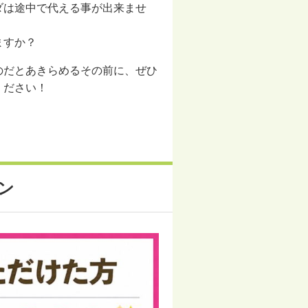
ダは途中で代える事が出来ませ
ますか？
のだとあきらめるその前に、ぜひ
ください！
！
ン