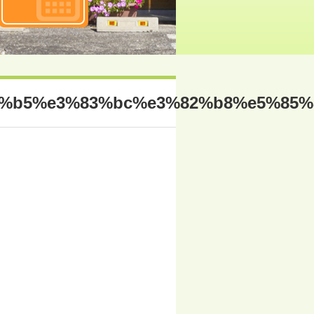
2%b5%e3%83%bc%e3%82%b8%e5%85%