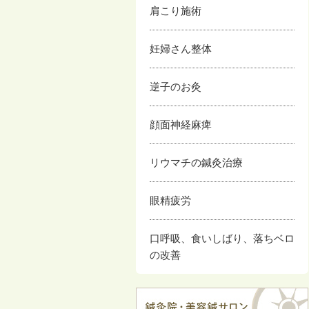
肩こり施術
妊婦さん整体
逆子のお灸
顔面神経麻痺
リウマチの鍼灸治療
眼精疲労
口呼吸、食いしばり、落ちベロ
の改善