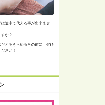
ダは途中で代える事が出来ませ
ますか？
のだとあきらめるその前に、ぜひ
ください！
！
ン