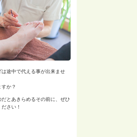
ダは途中で代える事が出来ませ
ますか？
のだとあきらめるその前に、ぜひ
ください！
！