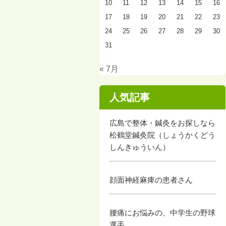
10
11
12
13
14
15
16
17
18
19
20
21
22
23
24
25
26
27
28
29
30
31
« 7月
人気記事
広島で整体・鍼灸をお探しなら
松鶴堂鍼灸院（しょうかくどう
しんきゅういん）
顔面神経麻痺の患者さん
腰痛にお悩みの、中学生の野球
選手