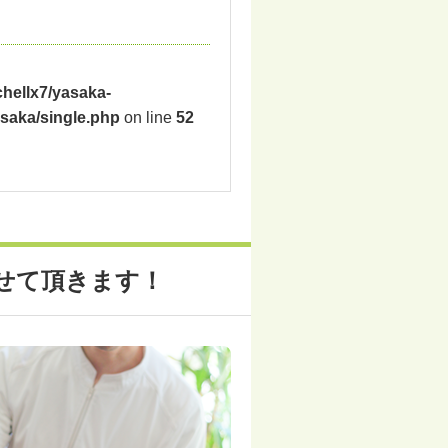
hellx7/yasaka-
saka/single.php
on line
52
せて頂きます！